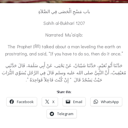
باب مَسْحِ الْحَصَى فِي الصَّلاَةِ
Sahih al-Bukhari 1207
Narrated Mu’aiqib:
The Prophet (ﷺ) talked about a man leveling the earth on
prostrating, and said, “If you have to do so, then do it once.”
حَدَّثَنَا أَبُو نُعَيْمٍ، حَدَّثَنَا شَيْبَانُ، عَنْ يَحْيَى، عَنْ أَبِي سَلَمَةَ، قَالَ حَدَّثَنِي
مُعَيْقِيبٌ، أَنَّ النَّبِيَّ صلى الله عليه وسلم قَالَ فِي الرَّجُلِ يُسَوِّي التُّرَابَ
حَيْثُ يَسْجُدُ قَالَ ‏ “‏ إِنْ كُنْتَ فَاعِلاً فَوَاحِدَةً ‏”‏‏.
Share this:
Facebook
X
Email
WhatsApp
Telegram